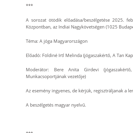
***
A sorozat ötödik előadása/beszélgetése 2025. feb
Központban, az Indiai Nagykövetségen (1025 Budapes
Téma: A jóga Magyarországon
Előadó: Földiné Irtl Melinda (jógaszakértő, A Tan Ka
Moderátor: Bere Anita Girdevi (jógaszakér
Munkacsoportjának vezetője
)
Az esemény ingyenes, de kérjük, regisztráljanak a len
A beszélgetés magyar nyelvű.