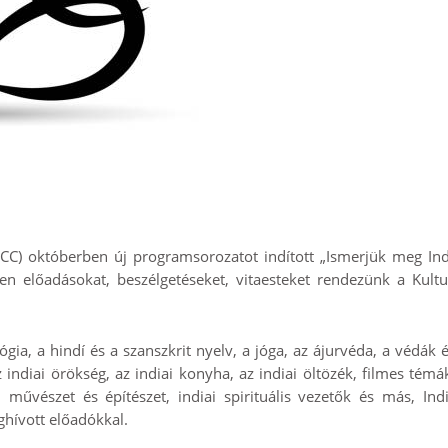
CC) októberben új programsorozatot indított „Ismerjük meg Indi
n előadásokat, beszélgetéseket, vitaesteket rendezünk a Kultur
ógia, a hindí és a szanszkrit nyelv, a jóga, az ájurvéda, a védák 
indiai örökség, az indiai konyha, az indiai öltözék, filmes témá
i művészet és építészet, indiai spirituális vezetők és más, Ind
hívott előadókkal.