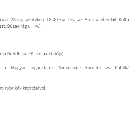
ruár 28-án, pénteken 18:00-kor lesz az Amrita Sher-Gil Kultur
t, Búzavirág u. 14.):
puja Buddhista Főiskola oktatója
)
tő, a Magyar Jógaoktatók Szövetsége
Fordítói és Publiká
ti rubrikák kitöltésével.