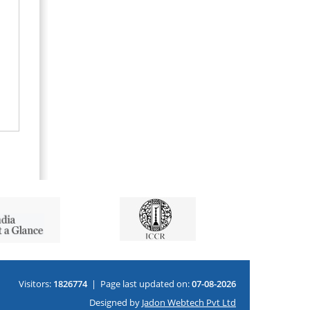
Visitors:
1826774
|
Page last updated on:
07-08-2026
Designed by
Jadon Webtech Pvt Ltd