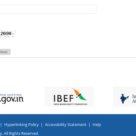
Reset
Hyperlinking Policy
Accessibility Statement
Help
. All Rights Reserved.