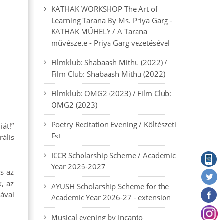
KATHAK WORKSHOP The Art of
Learning Tarana By Ms. Priya Garg -
KATHAK MŰHELY / A Tarana
művészete - Priya Garg vezetésével
Filmklub: Shabaash Mithu (2022) /
Film Club: Shabaash Mithu (2022)
Filmklub: OMG2 (2023) / Film Club:
OMG2 (2023)
Poetry Recitation Evening / Költészeti
át!”
Est
ális
ICCR Scholarship Scheme / Academic
Year 2026-2027
és az
k, az
AYUSH Scholarship Scheme for the
iával
Academic Year 2026-27 - extension
Musical evening by Incanto