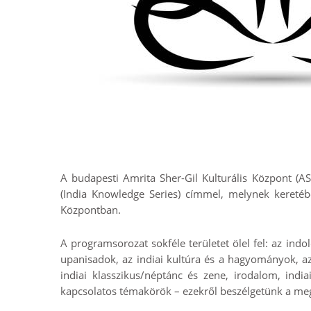
A budapesti Amrita Sher-Gil Kulturális Központ (AS
(India Knowledge Series) címmel, melynek keretébe
Központban.
A programsorozat sokféle területet ölel fel: az indol
upanisadok, az indiai kultúra és a hagyományok, az 
indiai klasszikus/néptánc és zene, irodalom, india
kapcsolatos témakörök – ezekről beszélgetünk a meg