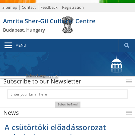
Sitemap
Contact
Feedback
Registration
Amrita Sher-Gil Cultural Centre
Budapest, Hungary
MENU
Select Language
▼
Subscribe to our Newsletter
News
A csütörtöki előadássorozat