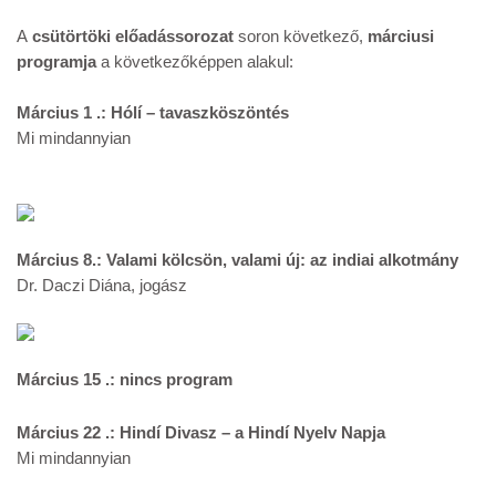
A
csütörtöki előadássorozat
soron következő,
márciusi
programja
a következőképpen alakul:
Március 1 .: Hólí – tavaszköszöntés
Mi mindannyian
Március 8.: Valami kölcsön, valami új: az indiai alkotmány
Dr. Daczi Diána, jogász
Március 15 .: nincs program
Március 22 .: Hindí Divasz – a Hindí Nyelv Napja
Mi mindannyian