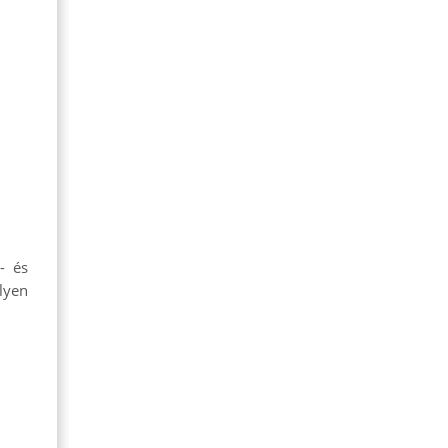
- és
lyen