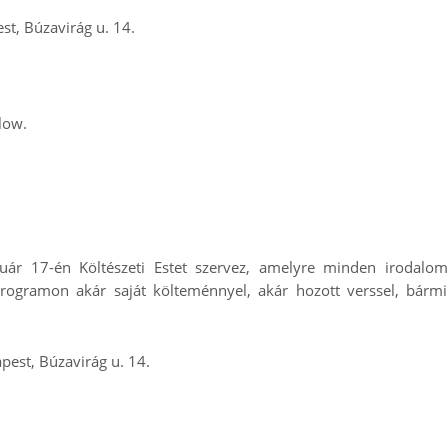
st, Búzavirág u. 14.
elow.
ruár 17-én Költészeti Estet szervez, amelyre minden irodalom
 programon akár saját költeménnyel, akár hozott verssel, bármi
pest, Búzavirág u. 14.