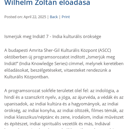
Wilhelm Zoltán előadása
Posted on: April 22, 2025 |
Back
|
Print
Ismerjük meg Indiát! 7 - India kulturális öröksége
A budapesti Amrita Sher-Gil Kulturális Központ (ASCC)
októberben új programsorozatot indított „Ismerjük meg
Indiát!” (India Knowledge Series) címmel, melynek keretében
előadásokat, beszélgetéseket, vitaesteket rendezünk a
Kulturális Központban.
A programsorozat sokféle területet ölel fel: az indológia, a
hindí és a szanszkrit nyelv, a jóga, az ájurvéda, a védák és az
upanisadok, az indiai kultúra és a hagyományok, az indiai
örökség, az indiai konyha, az indiai öltözék, filmes témák, az
indiai klasszikus/néptánc és zene, irodalom, indiai művészet
és építészet, indiai spirituális vezetők és más, Indiával