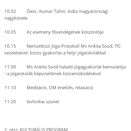
10.02 Őexc. Kumar Tuhin, India magyarországi
nagykövete
10.05 Az esemény fővendégének köszöntője
10.15 Nemzetközi Jóga Protokoll Ms Ankita Sood, TIC
vezetésével: közös gyakorlás a helyi jógaiskolákkal
11.00 Ms Ankita Sood haladó jógagyakorlat bemutatója
- a jógaiskolák képviselőinek közreműködésével
11.10 Meditáció, OM éneklés, relaxáció
11.20 technikai szünet
2. rész: KULTURÁLIS PROGRAM