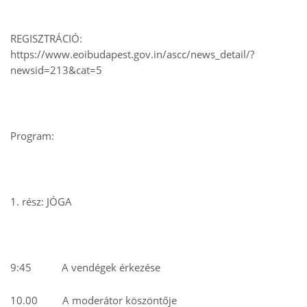
REGISZTRÁCIÓ:
https://www.eoibudapest.gov.in/ascc/news_detail/?
newsid=213&cat=5
Program:
1. rész: JÓGA
9:45 A vendégek érkezése
10.00 A moderátor köszöntője