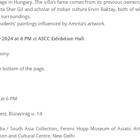
lage in Hungary. The villa's fame comes from its previous owners
ta Sher Gil and scholar of Indian culture Ervin Baktay, both of
g surroundings.
students' paintings influenced by Amrita's artwork.
y 2024 at 6 PM
at
ASCC Exhibition Hall
.
mony.
e bottom of the page.
 at 6 PM
st, Búzavirág u. 14.
dia / South Asia Collection, Ferenc Hopp Museum of Asiatic Art
ion and Cultural Centre, New Delhi