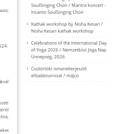
SoulSinging Choir / Mantra koncert -
was;
Incanto SoulSinging Choir
Kathak workshop by Nisha Kesari /
Nisha Kesari kathak workshop
Celebrations of the International Day
(24-
of Yoga 2026 / Nemzetközi Jóga Nap
Ünnepség, 2026
Csütörtöki ismeretterjesztő
előadássorozat / május
lá
val
zeti
iról
dósa,
eket