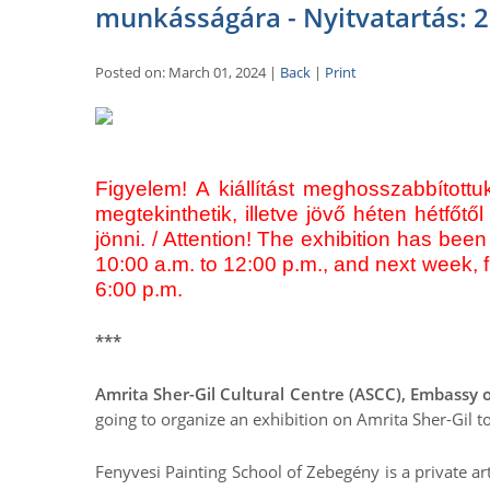
munkásságára - Nyitvatartás: 2
Posted on: March 01, 2024 |
Back
|
Print
Figyelem! A kiállítást meghosszabbított
megtekinthetik, illetve jövő héten hétfőtő
jönni. / Attention! The exhibition has be
10:00 a.m. to 12:00 p.m., and next week, 
6:00 p.m.
***
Amrita Sher-Gil Cultural Centre (ASCC), Embassy o
going to organize an exhibition on Amrita Sher-Gil
Fenyvesi Painting School of Zebegény is a private art