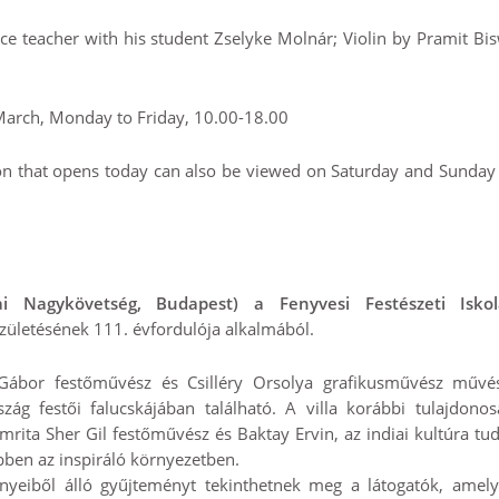
e teacher with his student Zselyke Molnár; Violin by Pramit Bis
 March, Monday to Friday, 10.00-18.00
on that opens today can also be viewed on Saturday and Sunday 
ai Nagykövetség, Budapest) a Fenyvesi Festészeti Isko
születésének 111. évfordulója alkalmából.
 Gábor festőművész és Csilléry Orsolya grafikusművész művés
g festői falucskájában található. A villa korábbi tulajdonosa
rita Sher Gil festőművész és Baktay Ervin, az indiai kultúra tu
bben az inspiráló környezetben.
ényeiből álló gyűjteményt tekinthetnek meg a látogatók, amely