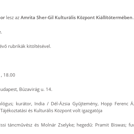
kor
lesz az
Amrita Sher-Gil Kulturális Központ Kiállítótermében
.
.
lévő rubrikák kitöltésével.
 , 18.00
Budapest, Búzavirág u. 14.
ológus; kurátor, India / Dél-Ázsia Gyűjtemény, Hopp Ferenc Áz
jékoztatási és Kulturális Központ volt igazgatója
issi táncművész és Molnár Zselyke; hegedű: Pramit Biswas; fuv