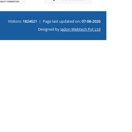
Visitors:
1824621
|
Page last updated on:
07-08-2026
Designed by
Jadon Webtech Pvt Ltd