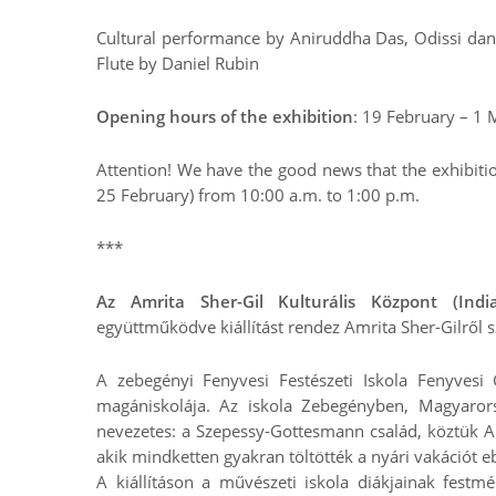
Cultural performance by Aniruddha Das, Odissi danc
Flute by Daniel Rubin
Opening hours of the exhibition
: 19 February – 1
Attention! We have the good news that the exhibiti
25 February) from 10:00 a.m. to 1:00 p.m.
***
Az Amrita Sher-Gil Kulturális Központ (Indi
együttműködve kiállítást rendez Amrita Sher-Gilről 
A zebegényi Fenyvesi Festészeti Iskola Fenyvesi
magániskolája. Az iskola Zebegényben, Magyarorszá
nevezetes: a Szepessy-Gottesmann család, köztük Am
akik mindketten gyakran töltötték a nyári vakációt e
A kiállításon a művészeti iskola diákjainak festm