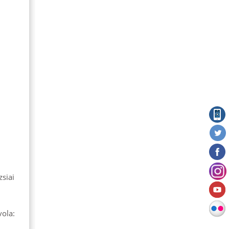
siai
ola: