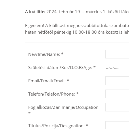
A kiállítás
2024. február 19. – március 1. között láto
Figyelem! A kiállítást meghosszabbítottuk: szombaton
héten hétfőtől péntekig 10.00-18.00 óra között is leh
Név/Ime/Name: *
Születési dátum/Kor/D.O.B/Age: *
Email/Email/Email: *
Telefon/Telefon/Phone:
*
Foglalkozás/Zanimanje/Occupation:
*
Titulus/Pozicija/Designation: *