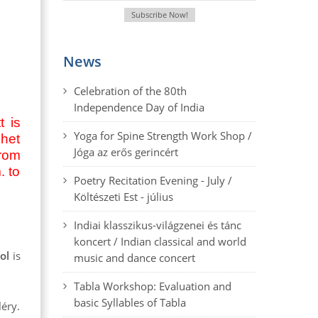
News
Celebration of the 80th
Independence Day of India
t is
Yoga for Spine Strength Work Shop /
ehet
Jóga az erős gerincért
from
. to
Poetry Recitation Evening - July /
Költészeti Est - július
Indiai klasszikus-világzenei és tánc
koncert / Indian classical and world
ool
is
music and dance concert
Tabla Workshop: Evaluation and
basic Syllables of Tabla
léry.