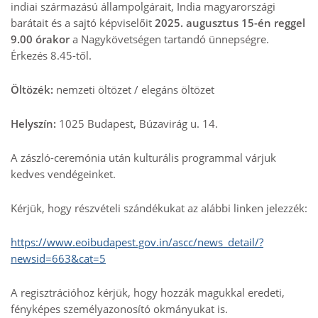
indiai származású állampolgárait, India magyarországi
barátait és a sajtó képviselőit
2025. augusztus 15-én reggel
9.00 órakor
a Nagykövetségen tartandó ünnepségre.
Érkezés 8.45-től.
Öltözék:
nemzeti öltözet / elegáns öltözet
Helyszín:
1025 Budapest, Búzavirág u. 14.
A zászló-ceremónia után kulturális programmal várjuk
kedves vendégeinket.
Kérjük, hogy részvételi szándékukat az alábbi linken jelezzék:
https://www.eoibudapest.gov.in/ascc/news_detail/?
newsid=663&cat=5
A regisztrációhoz kérjük, hogy hozzák magukkal eredeti,
fényképes személyazonosító okmányukat is.