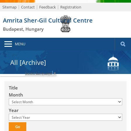
Sitemap
Contact
Feedback
Registration
Amrita Sher-Gil Cultural Centre
Budapest, Hungary
MENU
All [Archive]
Select Language
▼
Title
Month
Year