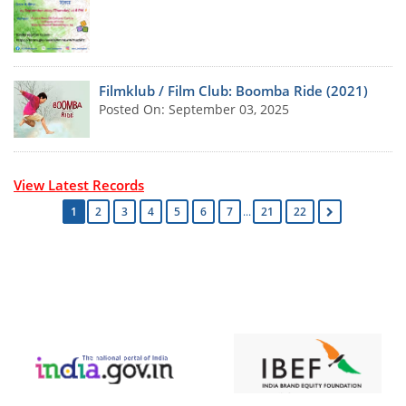
Filmklub / Film Club: Boomba Ride (2021)
Posted On: September 03, 2025
View Latest Records
1
2
3
4
5
6
7
...
21
22